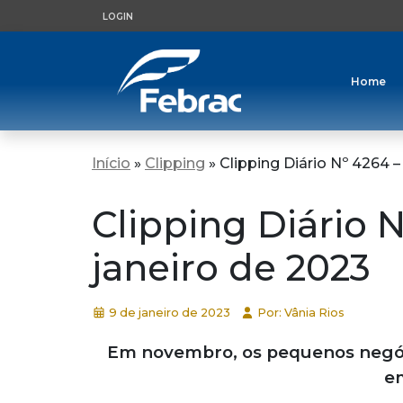
LOGIN
Home
Início
»
Clipping
»
Clipping Diário Nº 4264 –
Clipping Diário N
janeiro de 2023
9 de janeiro de 2023
Por: Vânia Rios
Em novembro, os pequenos negóc
e