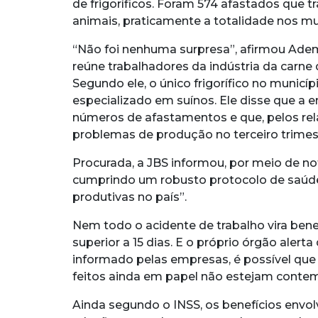
de frigoríficos. Foram 574 afastados que 
animais, praticamente a totalidade nos mu
“Não foi nenhuma surpresa”, afirmou Ademi
reúne trabalhadores da indústria da carne
Segundo ele, o único frigorífico no municíp
especializado em suínos. Ele disse que a 
números de afastamentos e que, pelos rela
problemas de produção no terceiro trimes
Procurada, a JBS informou, por meio de not
cumprindo um robusto protocolo de saúde
produtivas no país”.
Nem todo o acidente de trabalho vira ben
superior a 15 dias. E o próprio órgão aler
informado pelas empresas, é possível qu
feitos ainda em papel não estejam contem
Ainda segundo o INSS, os benefícios envo