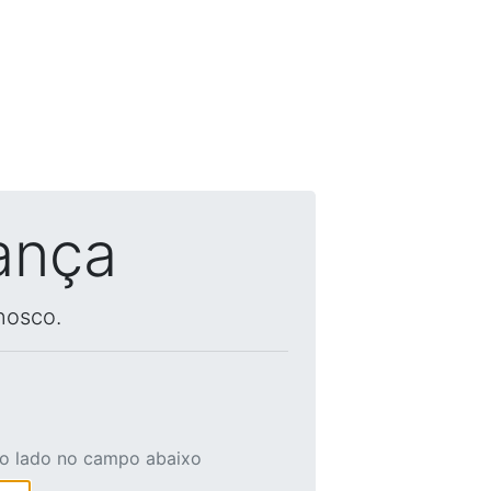
ança
nosco.
ao lado no campo abaixo