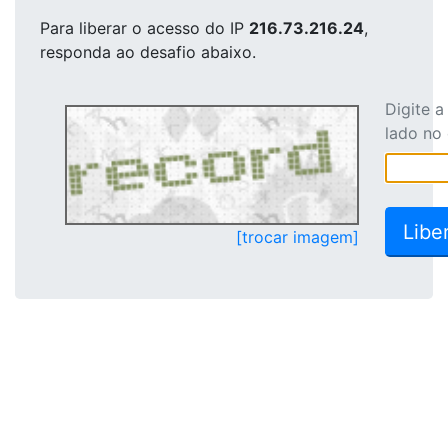
Para liberar o acesso
do IP
216.73.216.24
,
responda ao desafio abaixo.
Digite 
lado no
[trocar imagem]