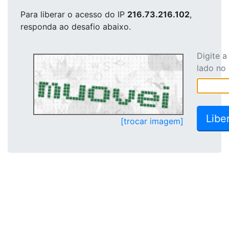
Para liberar o acesso
do IP
216.73.216.102
,
responda ao desafio abaixo.
Digite 
lado no
[trocar imagem]