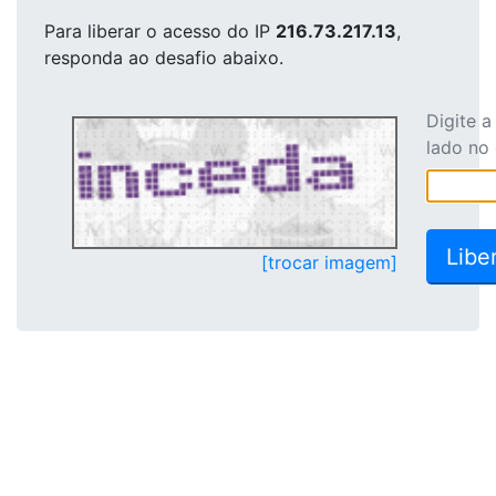
Para liberar o acesso
do IP
216.73.217.13
,
responda ao desafio abaixo.
Digite 
lado no
[trocar imagem]