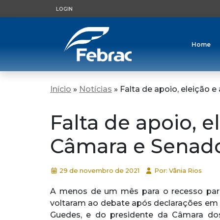
LOGIN
Home
Início
»
Notícias
»
Falta de apoio, eleição 
Falta de apoio, e
Câmara e Senado
29 de novembro de 2021
Por: Vânia Rios
A menos de um mês para o recesso parlam
voltaram ao debate após declarações em 
Guedes, e do presidente da Câmara dos 