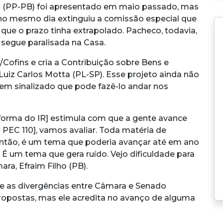
ro (PP-PB) foi apresentado em maio passado, mas
no mesmo dia extinguiu a comissão especial que
que o prazo tinha extrapolado. Pacheco, todavia,
segue paralisada na Casa.
Cofins e cria a Contribuição sobre Bens e
Luiz Carlos Motta (PL-SP). Esse projeto ainda não
em sinalizado que pode fazê-lo andar nos
forma do IR] estimula com que a gente avance
 PEC 110], vamos avaliar. Toda matéria de
 Então, é um tema que poderia avançar até em ano
. É um tema que gera ruído. Vejo dificuldade para
ra, Efraim Filho (PB).
e as divergências entre Câmara e Senado
ropostas, mas ele acredita no avanço de alguma