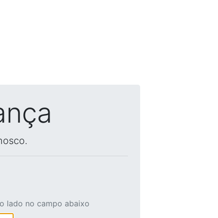
ança
nosco.
ao lado no campo abaixo