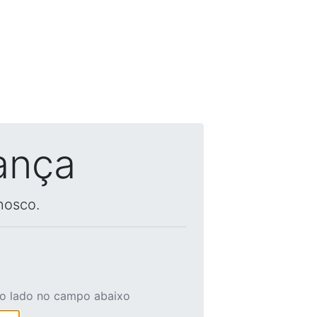
ança
nosco.
ao lado no campo abaixo