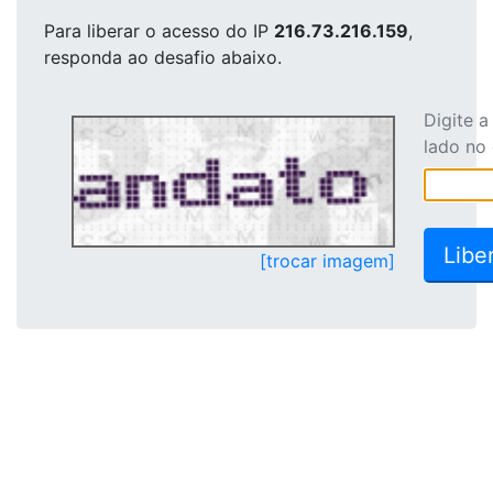
Para liberar o acesso
do IP
216.73.216.159
,
responda ao desafio abaixo.
Digite 
lado no
[trocar imagem]