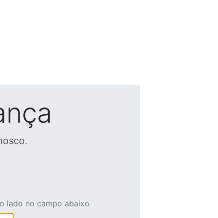
ança
nosco.
ao lado no campo abaixo