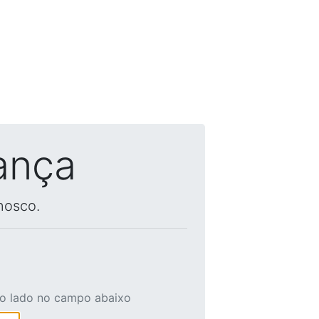
ança
nosco.
ao lado no campo abaixo