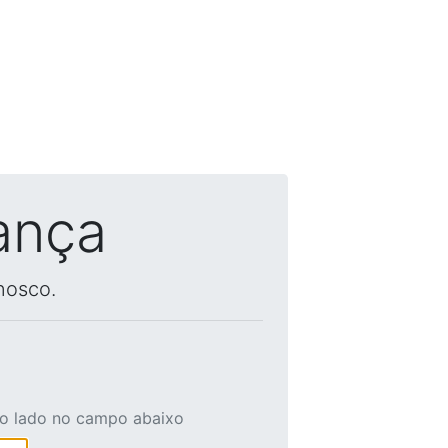
ança
nosco.
ao lado no campo abaixo