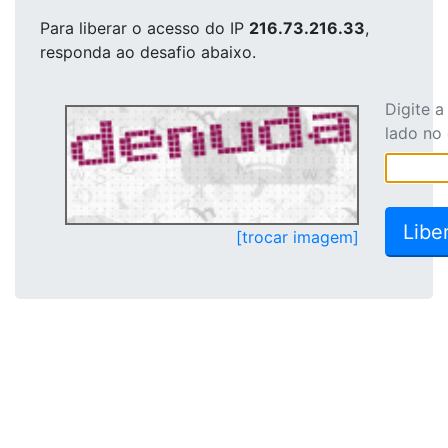
Para liberar o acesso
do IP
216.73.216.33
,
responda ao desafio abaixo.
Digite 
lado no
[trocar imagem]