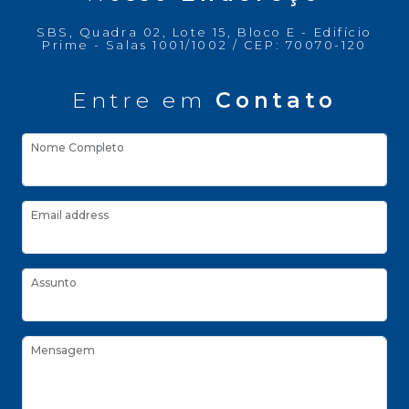
SBS, Quadra 02, Lote 15, Bloco E - Edifício
Prime - Salas 1001/1002 / CEP: 70070-120
Entre em
Contato
Nome Completo
Email address
Assunto
Mensagem