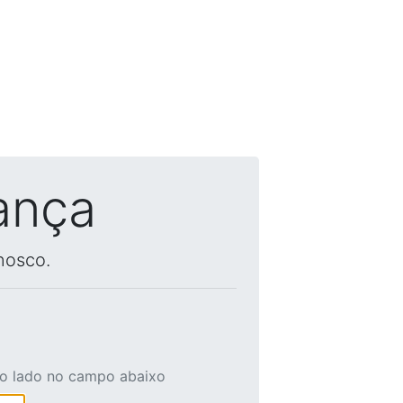
ança
nosco.
ao lado no campo abaixo