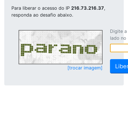
Para liberar o acesso
do IP
216.73.216.37
,
responda ao desafio abaixo.
Digite 
lado no
[trocar imagem]