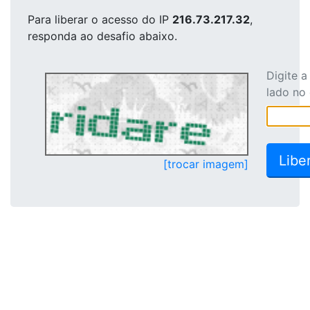
Para liberar o acesso
do IP
216.73.217.32
,
responda ao desafio abaixo.
Digite 
lado no
[trocar imagem]