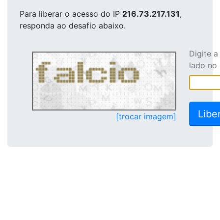
Para liberar o acesso
do IP
216.73.217.131
,
responda ao desafio abaixo.
Digite 
lado no
[trocar imagem]