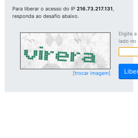
Para liberar o acesso
do IP
216.73.217.131
,
responda ao desafio abaixo.
Digite 
lado no
[trocar imagem]