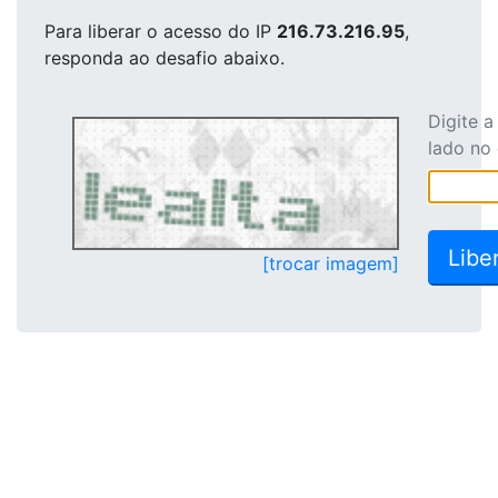
Para liberar o acesso
do IP
216.73.216.95
,
responda ao desafio abaixo.
Digite 
lado no
[trocar imagem]