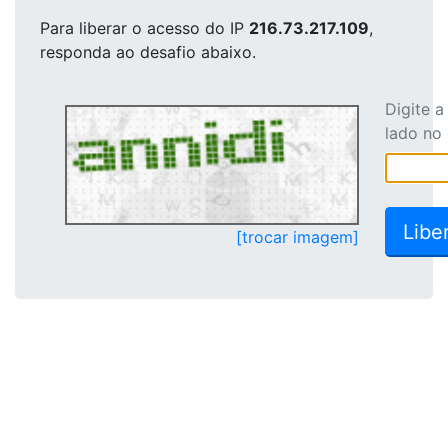
Para liberar o acesso
do IP
216.73.217.109
,
responda ao desafio abaixo.
Digite 
lado no
[trocar imagem]