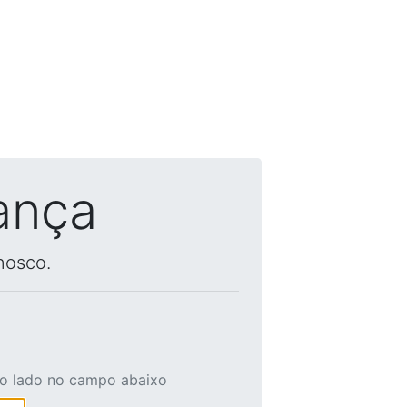
ança
nosco.
ao lado no campo abaixo