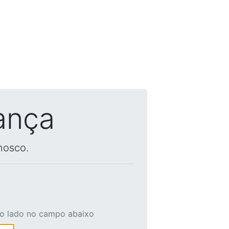
ança
nosco.
ao lado no campo abaixo