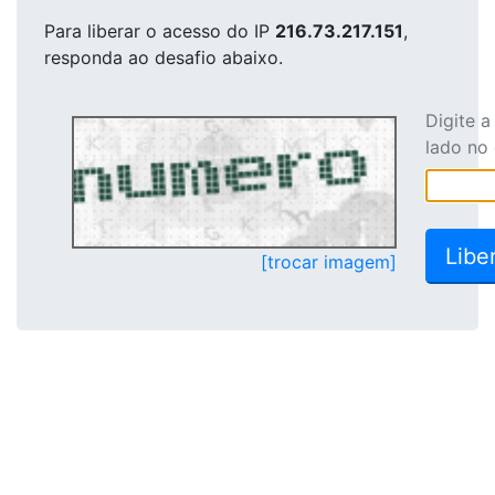
Para liberar o acesso
do IP
216.73.217.151
,
responda ao desafio abaixo.
Digite 
lado no
[trocar imagem]