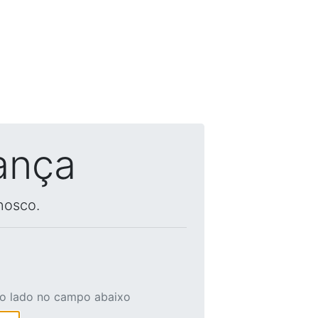
ança
nosco.
ao lado no campo abaixo