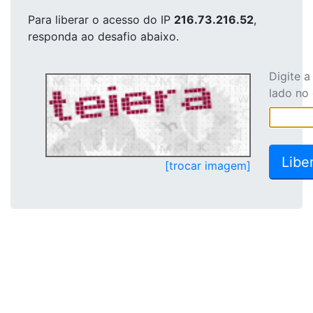
Para liberar o acesso
do IP
216.73.216.52
,
responda ao desafio abaixo.
Digite 
lado no
[trocar imagem]