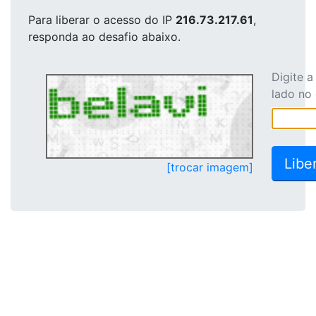
Para liberar o acesso
do IP
216.73.217.61
,
responda ao desafio abaixo.
Digite 
lado no
[trocar imagem]