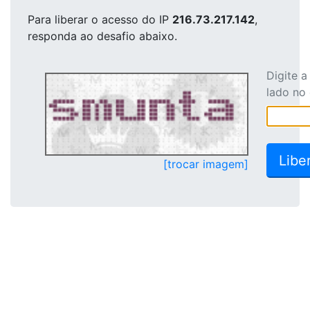
Para liberar o acesso
do IP
216.73.217.142
,
responda ao desafio abaixo.
Digite 
lado no
[trocar imagem]