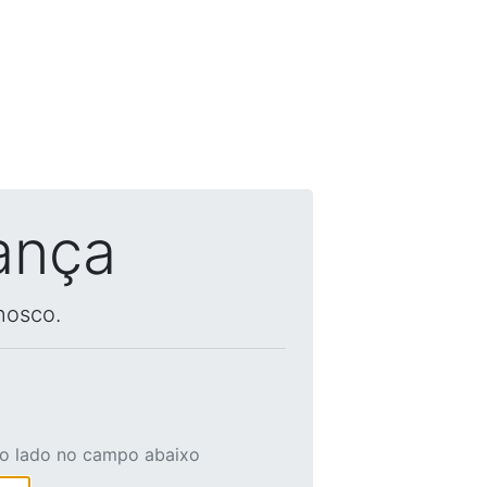
ança
nosco.
ao lado no campo abaixo