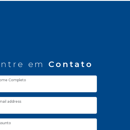
ntre em
Contato
ome Completo
mail address
ssunto