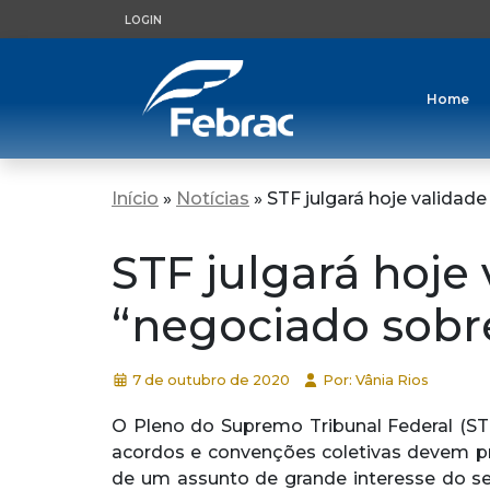
LOGIN
Home
Início
»
Notícias
»
STF julgará hoje validad
STF julgará hoje
“negociado sobre
7 de outubro de 2020
Por: Vânia Rios
O Pleno do Supremo Tribunal Federal (STF
acordos e convenções coletivas devem pre
de um assunto de grande interesse do se