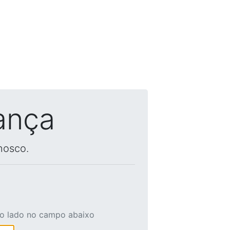
ança
nosco.
ao lado no campo abaixo