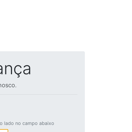
ança
nosco.
ao lado no campo abaixo