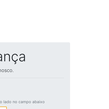
ança
nosco.
ao lado no campo abaixo