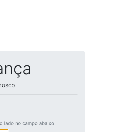
ança
nosco.
ao lado no campo abaixo