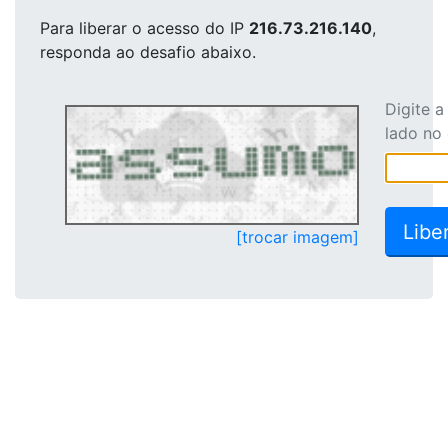
Para liberar o acesso
do IP
216.73.216.140
,
responda ao desafio abaixo.
Digite 
lado no
[trocar imagem]